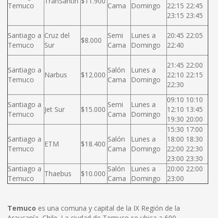
TranSantin
$11.900
Temuco
Cama
Domingo
22:15 22:45
23:15 23:45
Santiago a
Cruz del
Semi
Lunes a
20:45 22:05
$8.000
Temuco
Sur
Cama
Domingo
22:40
21:45 22:00
Santiago a
Salón
Lunes a
Narbus
$12.000
22:10 22:15
Temuco
Cama
Domingo
22:30
09:10 10:10
Santiago a
Semi
Lunes a
Jet Sur
$15.000
12:10 13:45
Temuco
Cama
Domingo
19:30 20:00
15:30 17:00
Santiago a
Salón
Lunes a
18:00 18:30
ETM
$18.400
Temuco
Cama
Domingo
22:00 22:30
23:00 23:30
Santiago a
Salón
Lunes a
20:00 22:00
Thaebus
$10.000
Temuco
Cama
Domingo
23:00
Temuco
es una comuna y capital de la IX Región de la
Araucanía, Chile. La ciudad de Temuco se ubica a 690