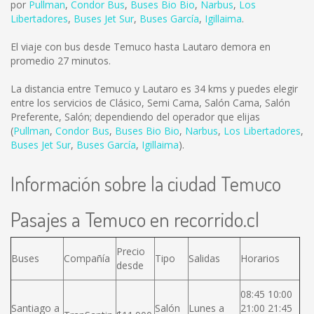
por
Pullman
,
Condor Bus
,
Buses Bio Bio
,
Narbus
,
Los
Libertadores
,
Buses Jet Sur
,
Buses García
,
Igillaima
.
El viaje con bus desde Temuco hasta Lautaro demora en
promedio 27 minutos.
La distancia entre Temuco y Lautaro es
34 kms
y puedes elegir
entre los servicios de Clásico, Semi Cama, Salón Cama, Salón
Preferente, Salón; dependiendo del operador que elijas
(
Pullman
,
Condor Bus
,
Buses Bio Bio
,
Narbus
,
Los Libertadores
,
Buses Jet Sur
,
Buses García
,
Igillaima
).
Información sobre la ciudad Temuco
Pasajes a Temuco en recorrido.cl
Precio
Buses
Compañía
Tipo
Salidas
Horarios
desde
08:45 10:00
Santiago a
Salón
Lunes a
21:00 21:45