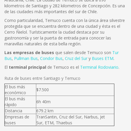
kilometros de Santiago y 282 kilometros de Concepción. Es una
de las ciudades más importantes del sur de Chile.
Como particularidad, Temuco cuenta con la única área silvestre
protegida que se encuentra dentro de una ciudad y ésta es el
Cerro Ñielol. Turísticamente la ciudad destaca por su
gastronomía y ser la puerta de entrada para conocer las
maravillas naturales de esta bella región.
Las empresas de buses
que salen desde Temuco son
Tur
Bus
,
Pullman Bus
,
Condor Bus
,
Cruz del Sur
y
Buses ETM
.
El
terminal principal
de Temuco es el
Terminal Rodoviario
.
Ruta de buses entre Santiago y Temuco
El bus más
$7.500
económico
El bus más
6h 40m
rápido
Distancia
679.2 km
Empresas de
TranSantin, Cruz del Sur, Narbus, Jet
buses
Sur, ETM, Thaebus