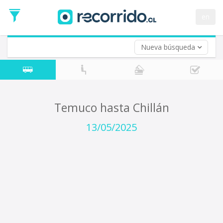
Fecha
de
en
Vuelta (opcional)
Ida
Fecha
de
Nueva búsqueda
Vuelta
Temuco hasta Chillán
13/05/2025