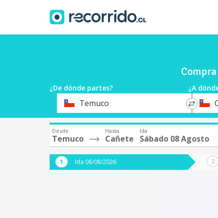
Compra 
¿De dónde partes?
¿A dónde
*
*
Temuco
Origen
Destin
Desde
Hasta
Ida
Temuco
Cañete
Sábado 08 Agosto
Ida 08/08/2026