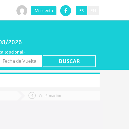
Mi cuenta
ES
EN
/08/2026
ta (opcional)
a
ta
Confirmación