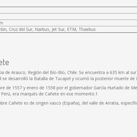
km
tin, Cruz del Sur, Narbus, Jet Sur, ETM, Thaebus
ete
a de Arauco, Región del Bío-Bío, Chile. Se encuentra a 635 km al sur 
 se desarrolló la Batalla de Tucapel y ocurrió la posterior muerte de 
mbre de 1557 y enero de 1558 por el gobernador García Hurtado de M
el Perú, era marqués de Cañete en ese momento.1
nombre Cañete es de origen vasco (España), del valle de Arratia, espe