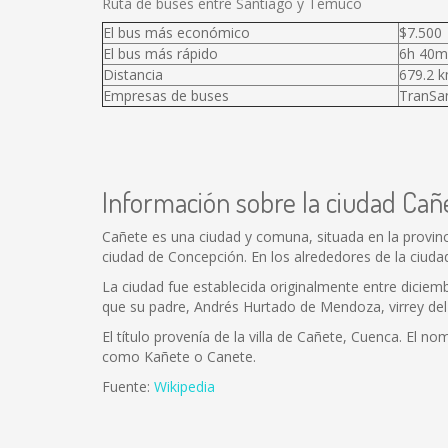
Ruta de buses entre Santiago y Temuco
El bus más económico
$7.500
El bus más rápido
6h 40m
Distancia
679.2 
Empresas de buses
TranSan
Información sobre la ciudad Cañ
Cañete es una ciudad y comuna, situada en la provinci
ciudad de Concepción. En los alrededores de la ciudad
La ciudad fue establecida originalmente entre dicie
que su padre, Andrés Hurtado de Mendoza, virrey d
El título provenía de la villa de Cañete, Cuenca. El 
como Kañete o Canete.
Fuente:
Wikipedia