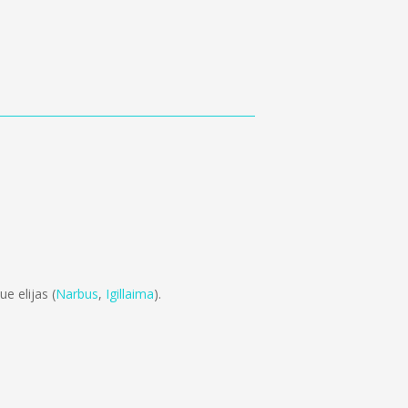
e elijas (
Narbus
,
Igillaima
).