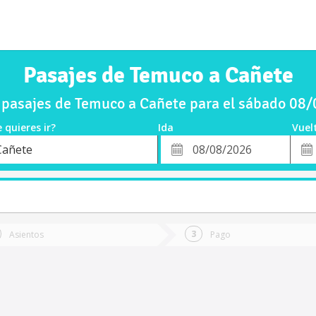
Pasajes de Temuco a Cañete
pasajes de Temuco a Cañete para el sábado 08
 quieres ir?
Ida
Vuel
*
Fech
Cañete
o
Fecha
de
de
Vuel
Ida
Asientos
Pago