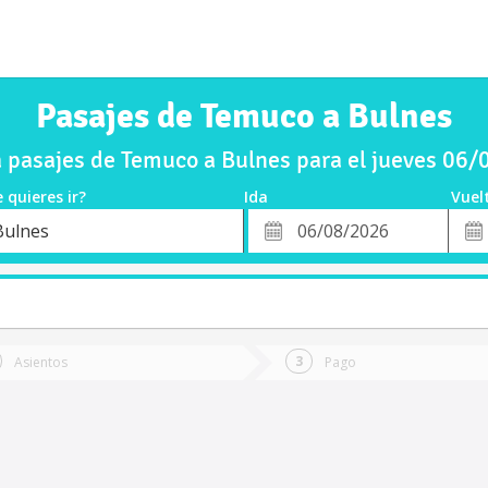
Pasajes de Temuco a Bulnes
pasajes de Temuco a Bulnes para el jueves 06
 quieres ir?
Ida
Vuel
*
Fech
Bulnes
o
Fecha
de
de
Vuel
Ida
Asientos
Pago