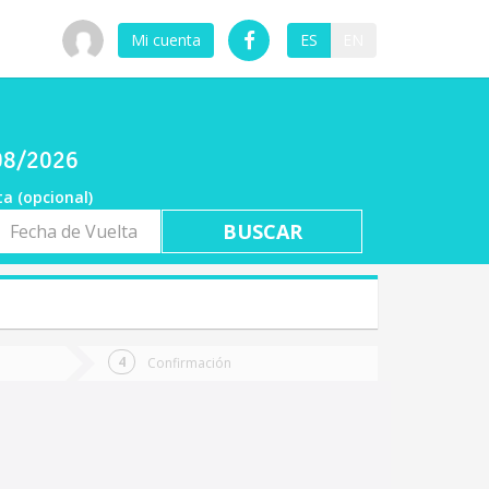
Mi cuenta
ES
EN
/08/2026
ta (opcional)
a
ta
Confirmación