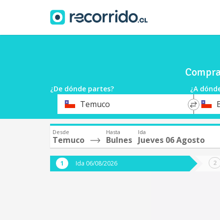
Compra 
¿De dónde partes?
¿A dónde
*
*
Temuco
Origen
Destin
Desde
Hasta
Ida
Temuco
Bulnes
Jueves 06 Agosto
Ida 06/08/2026