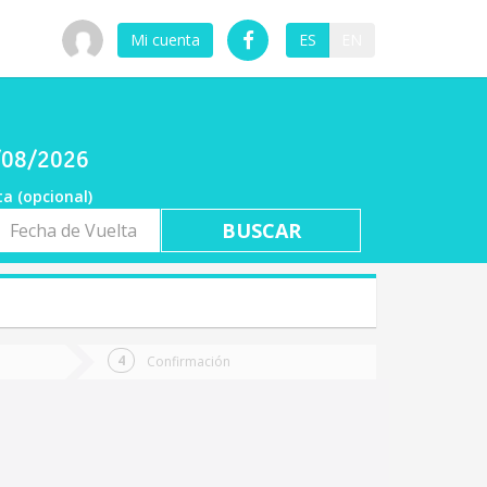
Mi cuenta
ES
EN
6/08/2026
ta (opcional)
a
ta
Confirmación