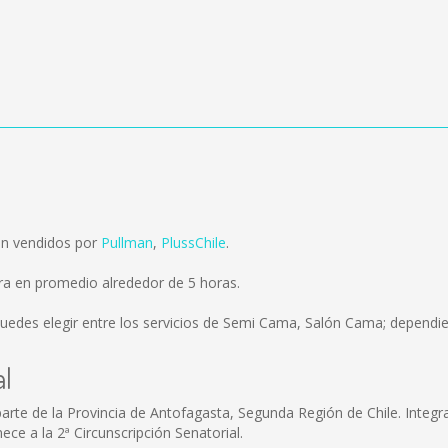
on vendidos por
Pullman
,
PlussChile
.
ra en promedio alrededor de 5 horas.
uedes elegir entre los servicios de Semi Cama, Salón Cama; dependie
al
 parte de la Provincia de Antofagasta, Segunda Región de Chile. Integ
nece a la 2ª Circunscripción Senatorial.