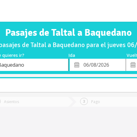
Pasajes de Taltal a Baquedano
asajes de Taltal a Baquedano para el jueves 0
 quieres ir?
Ida
Vuel
*
Fech
Baquedano
o
Fecha
de
de
Vuel
Ida
Asientos
Pago