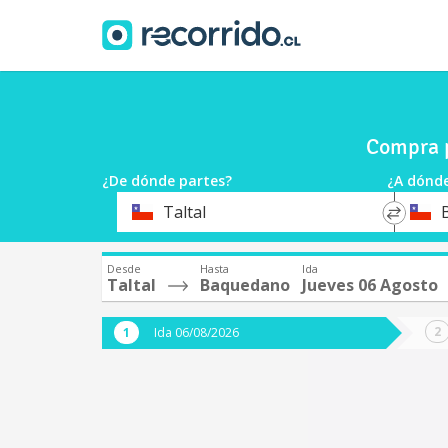
Compra p
¿De dónde partes?
¿A dónde
*
*
Taltal
Origen
Destin
Desde
Hasta
Ida
Taltal
Baquedano
Jueves 06 Agosto
Ida 06/08/2026