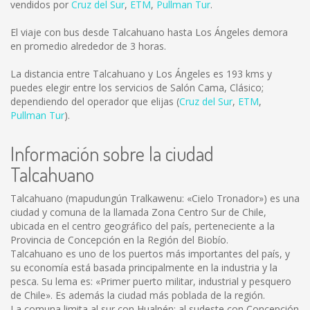
vendidos por
Cruz del Sur
,
ETM
,
Pullman Tur
.
El viaje con bus desde Talcahuano hasta Los Ángeles demora
en promedio alrededor de 3 horas.
La distancia entre Talcahuano y Los Ángeles es
193 kms
y
puedes elegir entre los servicios de Salón Cama, Clásico;
dependiendo del operador que elijas (
Cruz del Sur
,
ETM
,
Pullman Tur
).
Información sobre la ciudad
Talcahuano
Talcahuano (mapudungún Tralkawenu: «Cielo Tronador») es una
ciudad y comuna de la llamada Zona Centro Sur de Chile,
ubicada en el centro geográfico del país, perteneciente a la
Provincia de Concepción en la Región del Biobío.
Talcahuano es uno de los puertos más importantes del país, y
su economía está basada principalmente en la industria y la
pesca. Su lema es: «Primer puerto militar, industrial y pesquero
de Chile». Es además la ciudad más poblada de la región.
La comuna limita al sur con Hualpén; al sudeste con Concepción