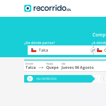
Compr
¿De dónde partes?
¿A dónde
*
*
Talca
Origen
Destin
Desde
Hasta
Ida
Talca
Quepe
Jueves 06 Agosto
Ida 06/08/2026