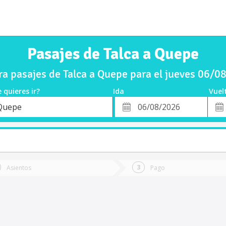
Pasajes de Talca a Quepe
a pasajes de Talca a Quepe para el jueves 06/0
 quieres ir?
Ida
Vuel
*
Fech
Quepe
o
Fecha
de
de
Vuel
Ida
Asientos
Pago