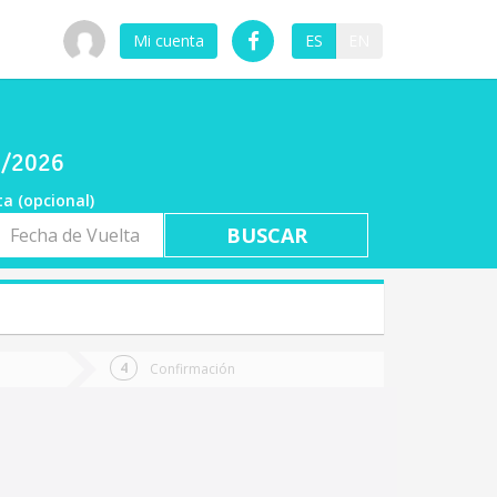
Mi cuenta
ES
EN
8/2026
ta (opcional)
a
ta
Confirmación