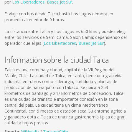
por
Los Libertadores
,
Buses Jet Sur
.
El viaje con bus desde Talca hasta Los Lagos demora en
promedio alrededor de 9 horas.
La distancia entre Talca y Los Lagos es
650 kms
y puedes elegir
entre los servicios de Semi Cama, Salón Cama; dependiendo del
operador que elijas (
Los Libertadores
,
Buses Jet Sur
).
Información sobre la ciudad Talca
Talca es una comuna y ciudad, capital de la VII Región del
Maule, Chile. La ciudad de Talca, en tanto, tiene una gran vida
industrial en rubros como siderurgia, curtiduría y plantas de
producción de harina junto con tabaco. Se ubica a 253
kilometros de Santiago y 247 kilometros de Concepción. Talca
es una ciudad de tránsito e importante conexión en la zona
central del país. La ciudad tiene un clima Mediterráneo
Continental, con 5 meses de estación seca. Su entorno agrícola
y ganadero dota a Talca de una rica gastronomía típica de gran
calidad a bajos precios.
Fuente
:
Wikipedia
/
TurismoChile