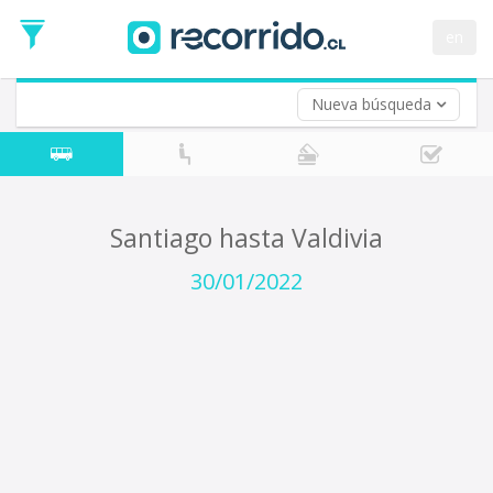
Fecha
de
en
Vuelta (opcional)
Ida
Fecha
de
Nueva búsqueda
Vuelta
Santiago hasta Valdivia
30/01/2022