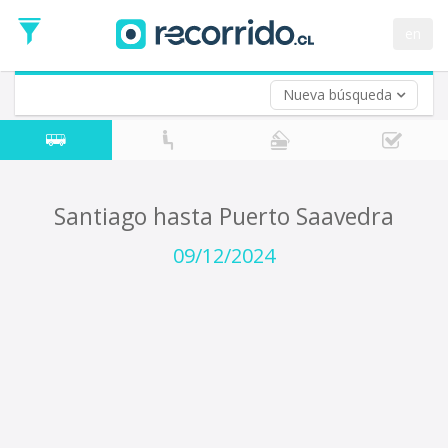
Fecha
de
en
Vuelta (opcional)
Ida
Fecha
de
Nueva búsqueda
Vuelta
Santiago hasta Puerto Saavedra
09/12/2024