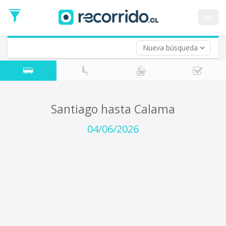
Fecha
de
en
Vuelta (opcional)
Ida
Fecha
de
Nueva búsqueda
Vuelta
Santiago hasta Calama
04/06/2026