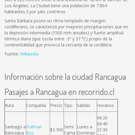
Los Ángeles. La Ciudad tiene una población de 7.864
habitantes.3 por julio contreras
Santa Bárbara posee un clima templado de margen
cordillerano, se caracteriza por mayores precipitaciones que en
la depresión intermedia (1500 mm anuales) y fuerte amplitud
térmica diaria (que oscila entre -5º y 37 °C) propio de la
continentalidad que provoca la cercanía de la cordillera.
Fuente:
Wikipedia
Información sobre la ciudad Rancagua
Pasajes a Rancagua en recorrido.cl
Ruta
Compañía
Precio
Tipo
Salidas
Horarios
06:20
06:40
Santiago a
Pullman
Semi
Lunes a
$3.700
21:30
Rancagua
Bus
Cama
Domingo