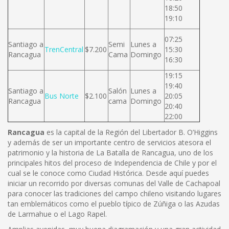
18:50
19:10
07:25
Santiago a
Semi
Lunes a
TrenCentral
$7.200
15:30
Rancagua
Cama
Domingo
16:30
19:15
19:40
Santiago a
Salón
Lunes a
Bus Norte
$2.100
20:05
Rancagua
cama
Domingo
20:40
22:00
Rancagua
es la capital de la Región del Libertador B. O’Higgins
y además de ser un importante centro de servicios atesora el
patrimonio y la historia de La Batalla de Rancagua, uno de los
principales hitos del proceso de Independencia de Chile y por el
cual se le conoce como Ciudad Histórica. Desde aquí puedes
iniciar un recorrido por diversas comunas del Valle de Cachapoal
para conocer las tradiciones del campo chileno visitando lugares
tan emblemáticos como el pueblo típico de Zúñiga o las Azudas
de Larmahue o el Lago Rapel.