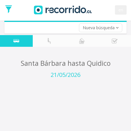
Fecha
de
en
Vuelta (opcional)
Ida
Fecha
de
Nueva búsqueda
Vuelta
Santa Bárbara hasta Quidico
21/05/2026