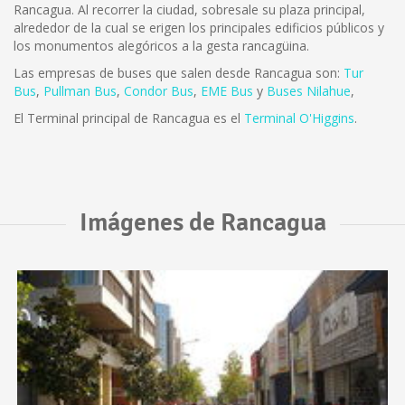
Rancagua. Al recorrer la ciudad, sobresale su plaza principal,
alrededor de la cual se erigen los principales edificios públicos y
los monumentos alegóricos a la gesta rancagüina.
Las empresas de buses que salen desde Rancagua son:
Tur
Bus
,
Pullman Bus
,
Condor Bus
,
EME Bus
y
Buses Nilahue
,
El Terminal principal de Rancagua es el
Terminal O'Higgins
.
Imágenes de Rancagua