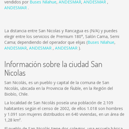
vendidos por
Buses Nilahue
,
ANDESMAR
,
ANDESMAR
,
ANDESMAR
.
La distancia entre San Nicolas y Rancagua es
(N/A)
y puedes
elegir entre los servicios de Premium 180°, Salón Cama, Semi
Cama; dependiendo del operador que elijas (
Buses Nilahue
,
ANDESMAR
,
ANDESMAR
,
ANDESMAR
).
Información sobre la ciudad San
Nicolas
San Nicolás, es un pueblo y capital de la comuna de San
Nicolás, ubicada en la Provincia de Ñuble, en la Región del
Biobío, Chile.
La localidad de San Nicolás poseía una población de 2.109
habitantes según el censo de 2002, de ellos 1.018 son hombres
y 1.091 son mujeres distribuidos en 640 viviendas, en un área de
1,28 km².
El pueblo de San Nicolás tiene dos colegios, una escuela básica