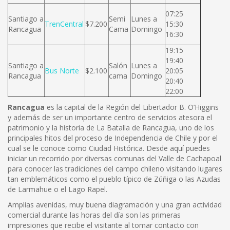
07:25
Santiago a
Semi
Lunes a
TrenCentral
$7.200
15:30
Rancagua
Cama
Domingo
16:30
19:15
19:40
Santiago a
Salón
Lunes a
Bus Norte
$2.100
20:05
Rancagua
cama
Domingo
20:40
22:00
Rancagua
es la capital de la Región del Libertador B. O’Higgins
y además de ser un importante centro de servicios atesora el
patrimonio y la historia de La Batalla de Rancagua, uno de los
principales hitos del proceso de Independencia de Chile y por el
cual se le conoce como Ciudad Histórica. Desde aquí puedes
iniciar un recorrido por diversas comunas del Valle de Cachapoal
para conocer las tradiciones del campo chileno visitando lugares
tan emblemáticos como el pueblo típico de Zúñiga o las Azudas
de Larmahue o el Lago Rapel.
Amplias avenidas, muy buena diagramación y una gran actividad
comercial durante las horas del día son las primeras
impresiones que recibe el visitante al tomar contacto con