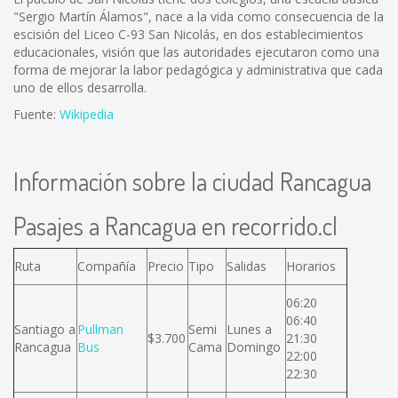
"Sergio Martín Álamos", nace a la vida como consecuencia de la
escisión del Liceo C-93 San Nicolás, en dos establecimientos
educacionales, visión que las autoridades ejecutaron como una
forma de mejorar la labor pedagógica y administrativa que cada
uno de ellos desarrolla.
Fuente:
Wikipedia
Información sobre la ciudad Rancagua
Pasajes a Rancagua en recorrido.cl
Ruta
Compañía
Precio
Tipo
Salidas
Horarios
06:20
06:40
Santiago a
Pullman
Semi
Lunes a
$3.700
21:30
Rancagua
Bus
Cama
Domingo
22:00
22:30