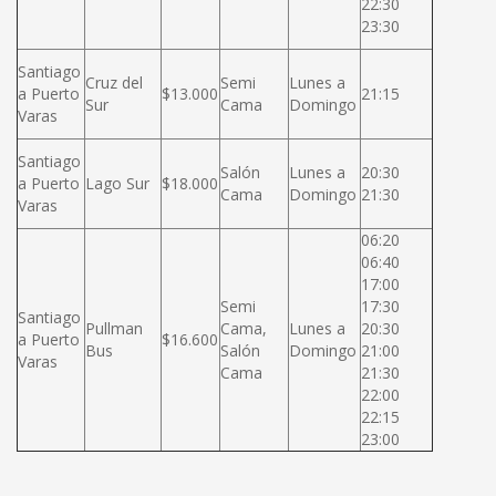
22:30
23:30
Santiago
Cruz del
Semi
Lunes a
a Puerto
$13.000
21:15
Sur
Cama
Domingo
Varas
Santiago
Salón
Lunes a
20:30
a Puerto
Lago Sur
$18.000
Cama
Domingo
21:30
Varas
06:20
06:40
17:00
Semi
17:30
Santiago
Pullman
Cama,
Lunes a
20:30
a Puerto
$16.600
Bus
Salón
Domingo
21:00
Varas
Cama
21:30
22:00
22:15
23:00