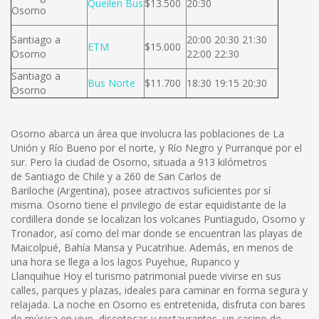
Queilen Bus
$13.500
20:30
Osorno
Santiago a
20:00 20:30 21:30
ETM
$15.000
Osorno
22:00 22:30
Santiago a
Bus Norte
$11.700
18:30 19:15 20:30
Osorno
Osorno abarca un área que involucra las poblaciones de La
Unión y Río Bueno por el norte, y Río Negro y Purranque por el
sur. Pero la ciudad de Osorno, situada a 913 kilómetros
de Santiago de Chile y a 260 de San Carlos de
Bariloche (Argentina), posee atractivos suficientes por sí
misma. Osorno tiene el privilegio de estar equidistante de la
cordillera donde se localizan los volcanes Puntiagudo, Osorno y
Tronador, así como del mar donde se encuentran las playas de
Maicolpué, Bahía Mansa y Pucatrihue. Además, en menos de
una hora se llega a los lagos Puyehue, Rupanco y
Llanquihue Hoy el turismo patrimonial puede vivirse en sus
calles, parques y plazas, ideales para caminar en forma segura y
relajada. La noche en Osorno es entretenida, disfruta con bares
de música en vivo, discotecas y restaurantes, un casino de