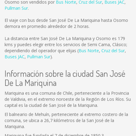
Osorno son vendidos por
Bus Norte
,
Cruz del Sur
,
Buses JAC
,
Pullman Sur
.
El viaje con bus desde San José De La Mariquina hasta Osorno
demora en promedio alrededor de 2 horas.
La distancia entre San José De La Mariquina y Osorno es
179
kms
y puedes elegir entre los servicios de Semi Cama, Clásico;
dependiendo del operador que elijas (
Bus Norte
,
Cruz del Sur
,
Buses JAC
,
Pullman Sur
).
Información sobre la ciudad San José
De La Mariquina
Mariquina es una comuna de Chile, perteneciente a la Provincia
de Valdivia, en el extremo noroeste de la Región de Los Ríos. Su
capital es la ciudad de San José de la Mariquina.
El balneario de Mehuín, perteneciente al extremo costero de la
comuna, se ubica a 26,7 kilómetros de la San José de la
Mariquina.
Mariquina fue fundada el 7 de diciembre de 1850.3