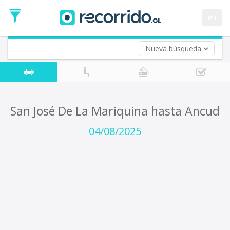
Fecha
de
en
Vuelta (opcional)
Ida
Fecha
de
Nueva búsqueda
Vuelta
San José De La Mariquina hasta Ancud
04/08/2025