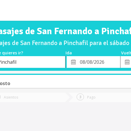
asajes de San Fernando a Pinchaf
jes de San Fernando a Pinchafil para el sábad
 quieres ir?
Ida
Vuel
*
Fech
inchafil
o
Fecha
de
de
Vuel
Ida
osto
Asientos
Pago