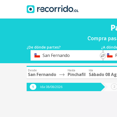
P
Compra pasa
¿De dónde partes?
¿A dónde
*
*
San Fernando
P
Origen
Destin
Desde
Hasta
Ida
San Fernando
Pinchafil
Sábado 08 Ag
Ida 08/08/2026