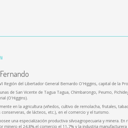
il
n Fernando
 Región del Libertador General Bernardo O'Higgins, capital de la Pro
unas de San Vicente de Tagua Tagua, Chimbarongo, Peumo, Pichidegua
ial (O'Higgins).
nte en la agricultura (viñedos, cultivo de remolacha, frutales, tabaco,
onserveras, de lácteos, etc.), en el comercio y el turismo.
see una especialización productiva silvoagropecuaria y minera. En re
or minero el 24,8%,el comercio el 11,7% y la industria manufacturera 