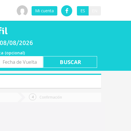
Mi cuenta
ES
EN
il
o 08/08/2026
ta (opcional)
a
ta
Confirmación