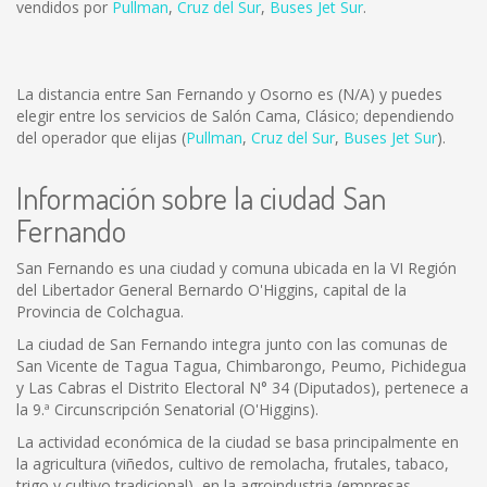
vendidos por
Pullman
,
Cruz del Sur
,
Buses Jet Sur
.
La distancia entre San Fernando y Osorno es
(N/A)
y puedes
elegir entre los servicios de Salón Cama, Clásico; dependiendo
del operador que elijas (
Pullman
,
Cruz del Sur
,
Buses Jet Sur
).
Información sobre la ciudad San
Fernando
San Fernando es una ciudad y comuna ubicada en la VI Región
del Libertador General Bernardo O'Higgins, capital de la
Provincia de Colchagua.
La ciudad de San Fernando integra junto con las comunas de
San Vicente de Tagua Tagua, Chimbarongo, Peumo, Pichidegua
y Las Cabras el Distrito Electoral N° 34 (Diputados), pertenece a
la 9.ª Circunscripción Senatorial (O'Higgins).
La actividad económica de la ciudad se basa principalmente en
la agricultura (viñedos, cultivo de remolacha, frutales, tabaco,
trigo y cultivo tradicional), en la agroindustria (empresas