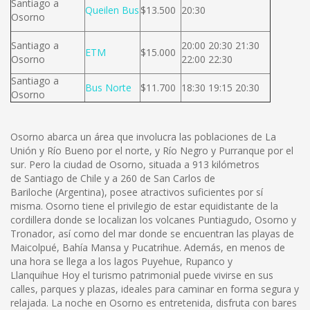
Santiago a
Queilen Bus
$13.500
20:30
Osorno
Santiago a
20:00 20:30 21:30
ETM
$15.000
Osorno
22:00 22:30
Santiago a
Bus Norte
$11.700
18:30 19:15 20:30
Osorno
Osorno abarca un área que involucra las poblaciones de La
Unión y Río Bueno por el norte, y Río Negro y Purranque por el
sur. Pero la ciudad de Osorno, situada a 913 kilómetros
de Santiago de Chile y a 260 de San Carlos de
Bariloche (Argentina), posee atractivos suficientes por sí
misma. Osorno tiene el privilegio de estar equidistante de la
cordillera donde se localizan los volcanes Puntiagudo, Osorno y
Tronador, así como del mar donde se encuentran las playas de
Maicolpué, Bahía Mansa y Pucatrihue. Además, en menos de
una hora se llega a los lagos Puyehue, Rupanco y
Llanquihue Hoy el turismo patrimonial puede vivirse en sus
calles, parques y plazas, ideales para caminar en forma segura y
relajada. La noche en Osorno es entretenida, disfruta con bares