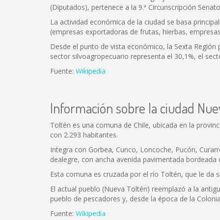
(Diputados), pertenece a la 9.ª Circunscripción Senator
La actividad económica de la ciudad se basa principalme
(empresas exportadoras de frutas, hierbas, empresas c
Desde el punto de vista económico, la Sexta Región po
sector silvoagropecuario representa el 30,1%, el sect
Fuente:
Wikipedia
Información sobre la ciudad Nue
Toltén es una comuna de Chile, ubicada en la provinci
con 2.293 habitantes.
Integra con Gorbea, Cunco, Loncoche, Pucón, Curarrehue
dealegre, con ancha avenida pavimentada bordeada de
Esta comuna es cruzada por el río Toltén, que le da s
El actual pueblo (Nueva Toltén) reemplazó a la antig
pueblo de pescadores y, desde la época de la Colonia
Fuente:
Wikipedia