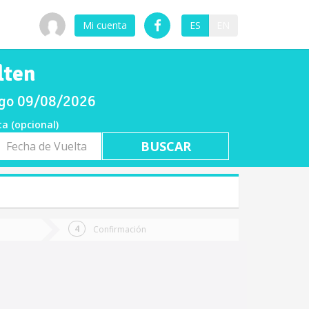
Mi cuenta
ES
EN
lten
ngo 09/08/2026
ta (opcional)
a
ta
Confirmación