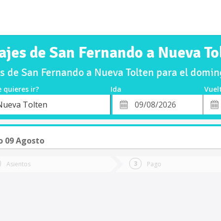
ajes de San Fernando a Nueva To
s de San Fernando a Nueva Tolten para el domi
 quieres ir?
Ida
Vuel
*
Fech
Nueva Tolten
o
Fecha
de
de
Vuel
Ida
 09 Agosto
Asientos
Pago