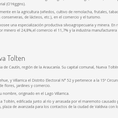
ial (O'Higgins).
nte en la agricultura (viñedos, cultivo de remolacha, frutales, tabaco,
onserveras, de lácteos, etc.), en el comercio y el turismo.
see una especialización productiva silvoagropecuaria y minera. En re
or minero el 24,8%,el comercio el 11,7% y la industria manufacturera 
va Tolten
a de Cautín, región de la Araucanía. Su capital comunal, Nueva Tolté
, y Villarrica el Distrito Electoral N° 52 y pertenece a la 15ª Circun
 flores, jardines y comercio.
u nombre, originado en el Lago Villarrica.
ua Toltén, edificada junto al río y arrasada por el maremoto causado 
, plaza de avanzada para los contactos de la ciudad de Valdivia con l