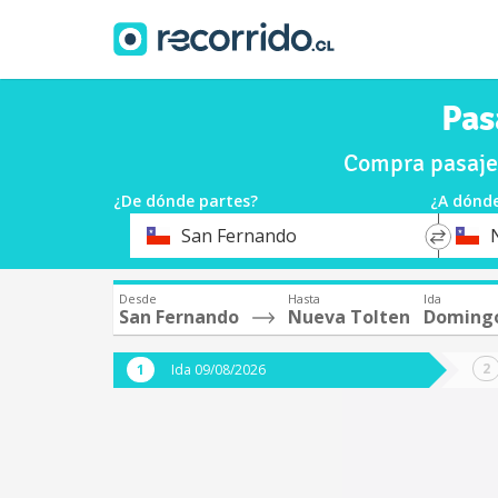
Pas
Compra pasaje
¿De dónde partes?
¿A dónde
*
*
San Fernando
Origen
Destin
Desde
Hasta
Ida
San Fernando
Nueva Tolten
Domingo
Ida 09/08/2026