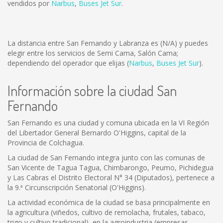
vendidos por
Narbus
,
Buses Jet Sur
.
La distancia entre San Fernando y Labranza es
(N/A)
y puedes
elegir entre los servicios de Semi Cama, Salón Cama;
dependiendo del operador que elijas (
Narbus
,
Buses Jet Sur
).
Información sobre la ciudad San
Fernando
San Fernando es una ciudad y comuna ubicada en la VI Región
del Libertador General Bernardo O'Higgins, capital de la
Provincia de Colchagua.
La ciudad de San Fernando integra junto con las comunas de
San Vicente de Tagua Tagua, Chimbarongo, Peumo, Pichidegua
y Las Cabras el Distrito Electoral N° 34 (Diputados), pertenece a
la 9.ª Circunscripción Senatorial (O'Higgins).
La actividad económica de la ciudad se basa principalmente en
la agricultura (viñedos, cultivo de remolacha, frutales, tabaco,
trigo y cultivo tradicional), en la agroindustria (empresas