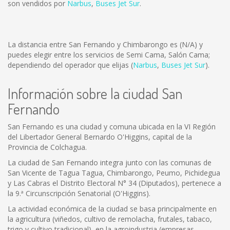
son vendidos por
Narbus
,
Buses Jet Sur
.
La distancia entre San Fernando y Chimbarongo es
(N/A)
y
puedes elegir entre los servicios de Semi Cama, Salón Cama;
dependiendo del operador que elijas (
Narbus
,
Buses Jet Sur
).
Información sobre la ciudad San
Fernando
San Fernando es una ciudad y comuna ubicada en la VI Región
del Libertador General Bernardo O'Higgins, capital de la
Provincia de Colchagua.
La ciudad de San Fernando integra junto con las comunas de
San Vicente de Tagua Tagua, Chimbarongo, Peumo, Pichidegua
y Las Cabras el Distrito Electoral N° 34 (Diputados), pertenece a
la 9.ª Circunscripción Senatorial (O'Higgins).
La actividad económica de la ciudad se basa principalmente en
la agricultura (viñedos, cultivo de remolacha, frutales, tabaco,
trigo y cultivo tradicional), en la agroindustria (empresas