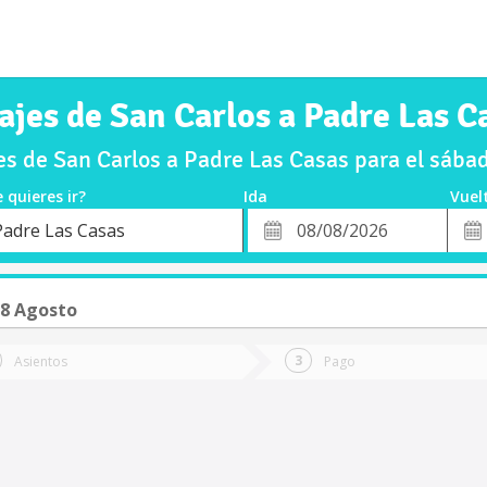
ajes de San Carlos a Padre Las C
s de San Carlos a Padre Las Casas para el sáb
 quieres ir?
Ida
Vuel
*
Fech
Padre Las Casas
o
Fecha
de
de
Vuel
Ida
8 Agosto
Asientos
Pago