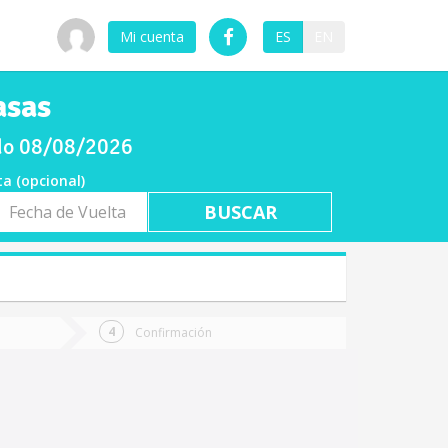
Mi cuenta
ES
EN
asas
ado 08/08/2026
ta (opcional)
a
ta
Confirmación