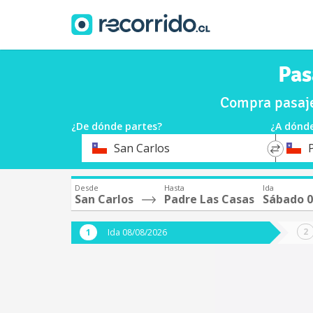
Pas
Compra pasaje
¿De dónde partes?
¿A dónde
*
*
San Carlos
Origen
Destin
Desde
Hasta
Ida
San Carlos
Padre Las Casas
Sábado 0
Ida 08/08/2026