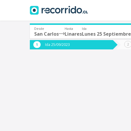
Desde
Hasta
Ida
San Carlos
Linares
Lunes 25 Septiembre
¿De dónde partes?
¿A dón
Ida 25/09/2023
*
*
San Carlos
L
Origen
Destino