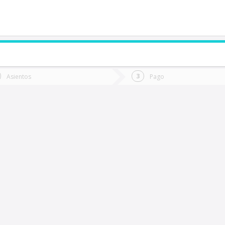
de quieres ir?
Ida
Vuelta
Asientos
Pago
*
Fec
inares
Fecha
de
de
Vuel
Ida