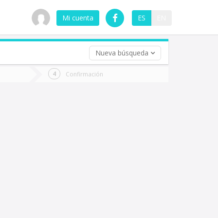
Mi cuenta
ES
EN
Nueva búsqueda
 (opcional)
Confirmación
ha
ta