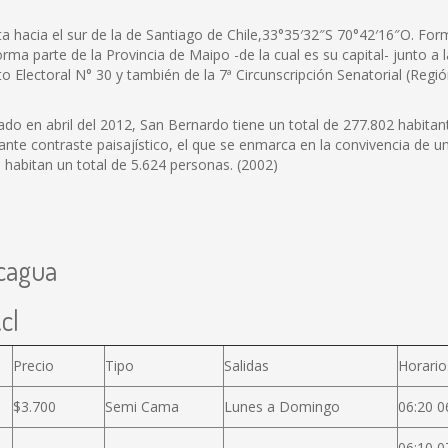
a hacia el sur de la de Santiago de Chile,33°35′32″S 70°42′16″O. For
a parte de la Provincia de Maipo -de la cual es su capital- junto a 
ito Electoral N° 30 y también de la 7ª Circunscripción Senatorial (Reg
ado en abril del 2012, San Bernardo tiene un total de 277.802 habita
te contraste paisajístico, el que se enmarca en la convivencia de 
 habitan un total de 5.624 personas. (2002)
ncagua
cl
Precio
Tipo
Salidas
Horario
$3.700
Semi Cama
Lunes a Domingo
06:20 0
06:10 0