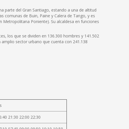
ma parte del Gran Santiago, estando a una de altitud
las comunas de Buin, Paine y Calera de Tango, y es
ión Metropolitana Poniente). Su alcaldesa en funciones
ntes, los que se dividen en 136.300 hombres y 141.502
un amplio sector urbano que cuenta con 241.138
s
6:40 21:30 22:00 22:30
7:10 07:40 09:00 09:50 10:10 10:50