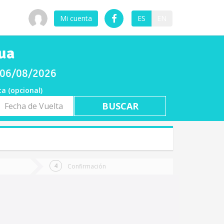
Mi cuenta
ES
EN
ua
s 06/08/2026
ta (opcional)
a
ta
Confirmación