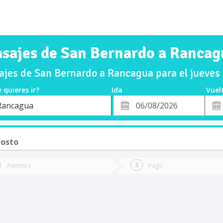
asajes de San Bernardo a Rancag
jes de San Bernardo a Rancagua para el jueve
 quieres ir?
Ida
Vuel
*
Fech
Rancagua
o
Fecha
de
de
Vuel
Ida
gosto
Asientos
Pago