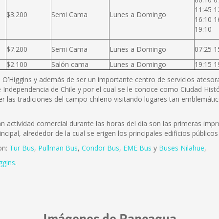
11:45 1
$3.200
Semi Cama
Lunes a Domingo
16:10 1
19:10
$7.200
Semi Cama
Lunes a Domingo
07:25 1
$2.100
Salón cama
Lunes a Domingo
19:15 1
B. O’Higgins y además de ser un importante centro de servicios atesora 
 Independencia de Chile y por el cual se le conoce como Ciudad Histó
r las tradiciones del campo chileno visitando lugares tan emblemátic
actividad comercial durante las horas del día son las primeras impre
incipal, alrededor de la cual se erigen los principales edificios públi
on:
Tur Bus
,
Pullman Bus
,
Condor Bus
,
EME Bus
y
Buses Nilahue
,
ggins
.