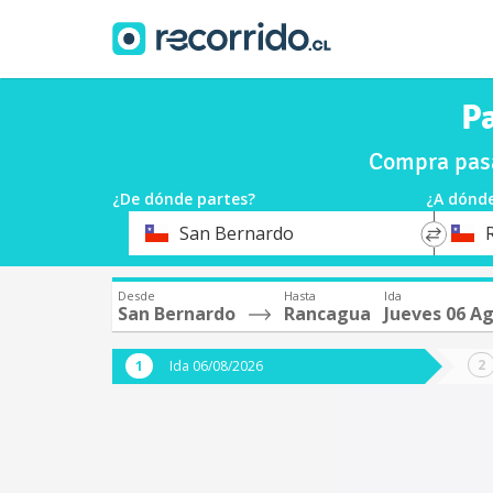
P
Compra pasa
¿De dónde partes?
¿A dónde
*
*
San Bernardo
Origen
Destin
Desde
Hasta
Ida
San Bernardo
Rancagua
Jueves 06 A
Ida 06/08/2026