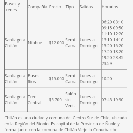
Buses y
Compañía
Precio
Tipo
Salidas
Horarios
trenes
06:20 08:10
09:15 09:50
11:10 12:20
Santiago a
Semi
Lunes a
13:10 14:10
Nilahue
$12.000
Chillán
Cama
Domingo
15:20 16:20
17:20 18:20
19:20 23:45
23:59
Santiago a
Buses
Semi
Lunes a
$15.000
10:20
Chillán
Ríos
Cama
Domingo
Salón
Santiago a
Tren
Lunes a
$5.700
sin
07:45 19:30
Chillán
Central
Domingo
Vent.
Chillán es una ciudad y comuna del Centro Sur de Chile, ubicada
en la Región del Biobío. Es capital de la Provincia de Ñuble y
forma junto con la comuna de Chillán Viejo la Conurbación