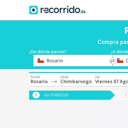
Compra pas
¿De dónde partes?
¿A dónde
*
*
Rosario
Origen
Destin
Desde
Hasta
Ida
Rosario
Chimbarongo
Viernes 07 Ag
Ida 07/08/2026