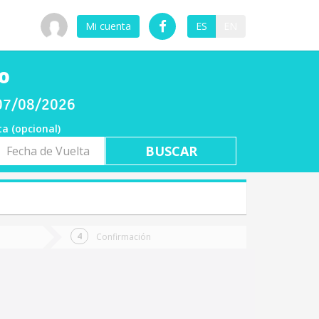
Mi cuenta
ES
EN
o
 07/08/2026
ta (opcional)
a
ta
Confirmación