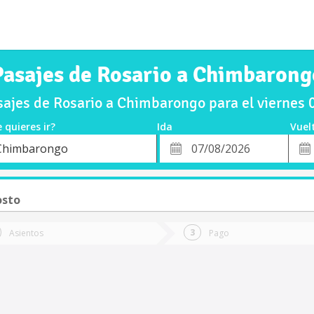
Pasajes de Rosario a Chimbarong
ajes de Rosario a Chimbarongo para el viernes
 quieres ir?
Ida
Vuel
*
Fech
Chimbarongo
o
Fecha
de
de
Vuel
Ida
osto
Asientos
Pago