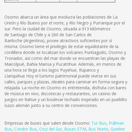
Osorno abarca un área que involucra las poblaciones de La
Unión y Río Bueno por el norte, y Río Negro y Purranque por el
sur. Pero la ciudad de Osorno, situada a 913 kilómetros
de Santiago de Chile y a 260 de San Carlos de
Bariloche (Argentina), posee atractivos suficientes por sí
misma. Osorno tiene el privilegio de estar equidistante de la
cordillera donde se localizan los volcanes Puntiagudo, Osorno y
Tronador, así como del mar donde se encuentran las playas de
Maicolpué, Bahía Mansa y Pucatrihue. Además, en menos de
una hora se llega a los lagos Puyehue, Rupanco y
Llanquihue Hoy el turismo patrimonial puede vivirse en sus
calles, parques y plazas, ideales para caminar en forma segura y
relajada. La noche en Osorno es entretenida, disfruta con bares
de música en vivo, discotecas y restaurantes, un casino de
juegos en Rahue y un boulevar techado inspirado en un pueblito
suizo alemán junto a su centro de convenciones.
Empresas de buses que salen desde Osorno:
Tur Bus
,
Pullman
Bus
,
Condor Bus
,
Cruz del Sur
,
Buses ETM
,
Bus Norte
,
Queilen