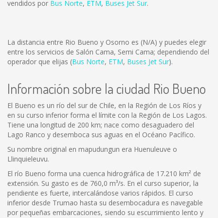
vendidos por
Bus Norte
,
ETM
,
Buses Jet Sur
.
La distancia entre Rio Bueno y Osorno es
(N/A)
y puedes elegir
entre los servicios de Salón Cama, Semi Cama; dependiendo del
operador que elijas (
Bus Norte
,
ETM
,
Buses Jet Sur
).
Información sobre la ciudad Rio Bueno
El Bueno es un río del sur de Chile, en la Región de Los Ríos y
en su curso inferior forma el límite con la Región de Los Lagos.
Tiene una longitud de 200 km; nace como desaguadero del
Lago Ranco y desemboca sus aguas en el Océano Pacífico.
Su nombre original en mapudungun era Huenuleuve o
Llinquieleuvu.
El río Bueno forma una cuenca hidrográfica de 17.210 km² de
extensión. Su gasto es de 760,0 m³/s. En el curso superior, la
pendiente es fuerte, intercalándose varios rápidos. El curso
inferior desde Trumao hasta su desembocadura es navegable
por pequeñas embarcaciones, siendo su escurrimiento lento y