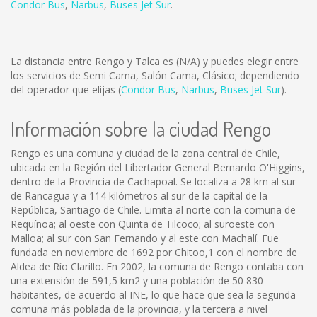
Condor Bus
,
Narbus
,
Buses Jet Sur
.
La distancia entre Rengo y Talca es
(N/A)
y puedes elegir entre
los servicios de Semi Cama, Salón Cama, Clásico; dependiendo
del operador que elijas (
Condor Bus
,
Narbus
,
Buses Jet Sur
).
Información sobre la ciudad Rengo
Rengo es una comuna y ciudad de la zona central de Chile,
ubicada en la Región del Libertador General Bernardo O'Higgins,
dentro de la Provincia de Cachapoal. Se localiza a 28 km al sur
de Rancagua y a 114 kilómetros al sur de la capital de la
República, Santiago de Chile. Limita al norte con la comuna de
Requínoa; al oeste con Quinta de Tilcoco; al suroeste con
Malloa; al sur con San Fernando y al este con Machalí. Fue
fundada en noviembre de 1692 por Chitoo,1 con el nombre de
Aldea de Río Clarillo. En 2002, la comuna de Rengo contaba con
una extensión de 591,5 km2 y una población de 50 830
habitantes, de acuerdo al INE, lo que hace que sea la segunda
comuna más poblada de la provincia, y la tercera a nivel