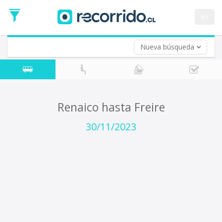
Fecha
de
en
Vuelta (opcional)
Ida
Fecha
de
Nueva búsqueda
Vuelta
Renaico hasta Freire
30/11/2023