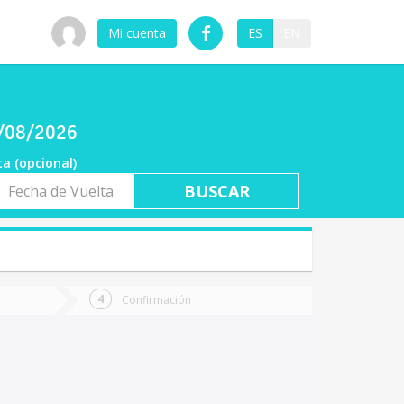
Mi cuenta
ES
EN
7/08/2026
ta (opcional)
a
ta
Confirmación