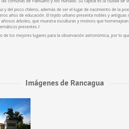
 las comunas de Paihuano y Río Hurtado. Su capital es la ciudad de Vicu
qui y del pisco chileno, además de ser el lugar de nacimiento de la po
ros años de educación. El tejido urbano presenta nobles y antiguas c
de añosos árboles, que muestra esculturas y motivos que homenajean 
temáticos presentes.1
de los mejores lugares para la observación astronómica, por lo qu
Imágenes de Rancagua