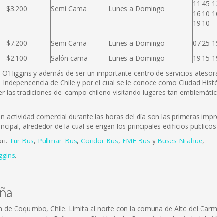
11:45 1
$3.200
Semi Cama
Lunes a Domingo
16:10 1
19:10
$7.200
Semi Cama
Lunes a Domingo
07:25 1
$2.100
Salón cama
Lunes a Domingo
19:15 1
B. O’Higgins y además de ser un importante centro de servicios atesora 
 Independencia de Chile y por el cual se le conoce como Ciudad Histó
r las tradiciones del campo chileno visitando lugares tan emblemátic
actividad comercial durante las horas del día son las primeras impre
incipal, alrededor de la cual se erigen los principales edificios públi
on:
Tur Bus
,
Pullman Bus
,
Condor Bus
,
EME Bus
y
Buses Nilahue
,
ggins
.
uña
n de Coquimbo, Chile. Limita al norte con la comuna de Alto del Car