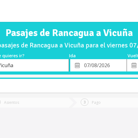
Pasajes de Rancagua a Vicuña
asajes de Rancagua a Vicuña para el viernes 0
 quieres ir?
Ida
Vuel
*
Fech
Vicuña
o
Fecha
de
de
Vuel
Ida
Asientos
Pago