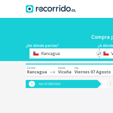
Compra p
¿De dónde partes?
¿A dónde
*
*
Rancagua
Origen
Destin
Desde
Hasta
Ida
Rancagua
Vicuña
Viernes 07 Agosto
Ida 07/08/2026