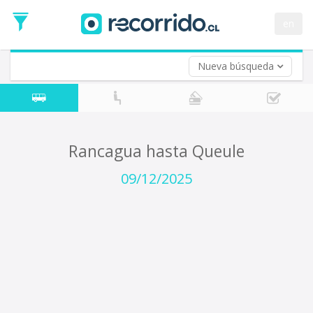
Fecha
de
en
Vuelta (opcional)
Ida
Fecha
de
Nueva búsqueda
Vuelta
Rancagua hasta Queule
09/12/2025