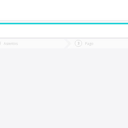
de quieres ir?
Ida
Vuelta
Asientos
Pago
*
Fec
ueule
Fecha
de
de
Vuel
Ida