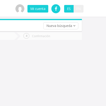
Mi cuenta
ES
EN
Nueva búsqueda
 (opcional)
Confirmación
ha
ta