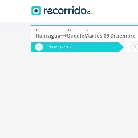
Desde
Hasta
Ida
Rancagua
Queule
Martes 09 Diciembre
¿De dónde partes?
¿A dón
Ida 09/12/2025
*
*
Rancagua
Q
Origen
Destino