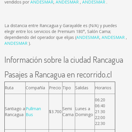
vendidos por
ANDESMAR
,
ANDESMAR
,
ANDESMAR
.
La distancia entre Rancagua y Garayalde es
(N/A)
y puedes
elegir entre los servicios de Premium 180°, Salón Cama;
dependiendo del operador que elijas (
ANDESMAR
,
ANDESMAR
,
ANDESMAR
).
Información sobre la ciudad Rancagua
Pasajes a Rancagua en recorrido.cl
Ruta
Compañía
Precio
Tipo
Salidas
Horarios
06:20
06:40
Santiago a
Pullman
Semi
Lunes a
$3.700
21:30
Rancagua
Bus
Cama
Domingo
22:00
22:30