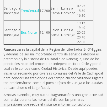
07:25
Santiago a
Semi
Lunes a
TrenCentral
$7.200
15:30
Rancagua
Cama
Domingo
16:30
19:15
19:40
Santiago a
Salón
Lunes a
Bus Norte
$2.100
20:05
Rancagua
cama
Domingo
20:40
22:00
Rancagua
es la capital de la Región del Libertador B. O’Higgins
y además de ser un importante centro de servicios atesora el
patrimonio y la historia de La Batalla de Rancagua, uno de los
principales hitos del proceso de Independencia de Chile y por el
cual se le conoce como Ciudad Histórica. Desde aquí puedes
iniciar un recorrido por diversas comunas del Valle de Cachapoal
para conocer las tradiciones del campo chileno visitando lugares
tan emblemáticos como el pueblo típico de Zúñiga o las Azudas
de Larmahue o el Lago Rapel.
Amplias avenidas, muy buena diagramación y una gran actividad
comercial durante las horas del día son las primeras
impresiones que recibe el visitante al tomar contacto con