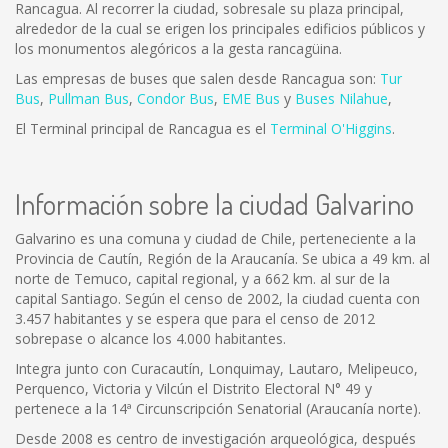
Rancagua. Al recorrer la ciudad, sobresale su plaza principal,
alrededor de la cual se erigen los principales edificios públicos y
los monumentos alegóricos a la gesta rancagüina.
Las empresas de buses que salen desde Rancagua son:
Tur
Bus
,
Pullman Bus
,
Condor Bus
,
EME Bus
y
Buses Nilahue
,
El Terminal principal de Rancagua es el
Terminal O'Higgins
.
Información sobre la ciudad Galvarino
Galvarino es una comuna y ciudad de Chile, perteneciente a la
Provincia de Cautín, Región de la Araucanía. Se ubica a 49 km. al
norte de Temuco, capital regional, y a 662 km. al sur de la
capital Santiago. Según el censo de 2002, la ciudad cuenta con
3.457 habitantes y se espera que para el censo de 2012
sobrepase o alcance los 4.000 habitantes.
Integra junto con Curacautín, Lonquimay, Lautaro, Melipeuco,
Perquenco, Victoria y Vilcún el Distrito Electoral N° 49 y
pertenece a la 14ª Circunscripción Senatorial (Araucanía norte).
Desde 2008 es centro de investigación arqueológica, después