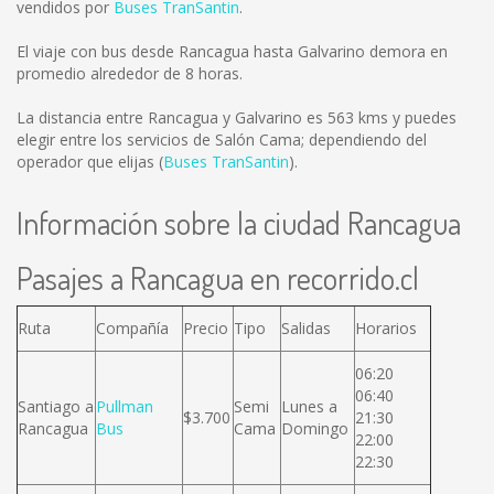
vendidos por
Buses TranSantin
.
El viaje con bus desde Rancagua hasta Galvarino demora en
promedio alrededor de 8 horas.
La distancia entre Rancagua y Galvarino es
563 kms
y puedes
elegir entre los servicios de Salón Cama; dependiendo del
operador que elijas (
Buses TranSantin
).
Información sobre la ciudad Rancagua
Pasajes a Rancagua en recorrido.cl
Ruta
Compañía
Precio
Tipo
Salidas
Horarios
06:20
06:40
Santiago a
Pullman
Semi
Lunes a
$3.700
21:30
Rancagua
Bus
Cama
Domingo
22:00
22:30