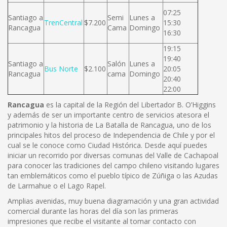
07:25
Santiago a
Semi
Lunes a
TrenCentral
$7.200
15:30
Rancagua
Cama
Domingo
16:30
19:15
19:40
Santiago a
Salón
Lunes a
Bus Norte
$2.100
20:05
Rancagua
cama
Domingo
20:40
22:00
Rancagua
es la capital de la Región del Libertador B. O’Higgins
y además de ser un importante centro de servicios atesora el
patrimonio y la historia de La Batalla de Rancagua, uno de los
principales hitos del proceso de Independencia de Chile y por el
cual se le conoce como Ciudad Histórica. Desde aquí puedes
iniciar un recorrido por diversas comunas del Valle de Cachapoal
para conocer las tradiciones del campo chileno visitando lugares
tan emblemáticos como el pueblo típico de Zúñiga o las Azudas
de Larmahue o el Lago Rapel.
Amplias avenidas, muy buena diagramación y una gran actividad
comercial durante las horas del día son las primeras
impresiones que recibe el visitante al tomar contacto con