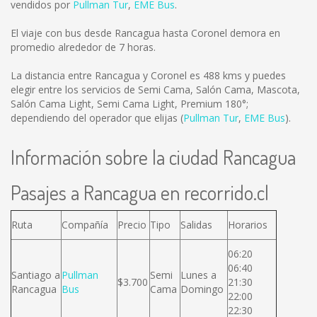
vendidos por
Pullman Tur
,
EME Bus
.
El viaje con bus desde Rancagua hasta Coronel demora en
promedio alrededor de 7 horas.
La distancia entre Rancagua y Coronel es
488 kms
y puedes
elegir entre los servicios de Semi Cama, Salón Cama, Mascota,
Salón Cama Light, Semi Cama Light, Premium 180°;
dependiendo del operador que elijas (
Pullman Tur
,
EME Bus
).
Información sobre la ciudad Rancagua
Pasajes a Rancagua en recorrido.cl
Ruta
Compañía
Precio
Tipo
Salidas
Horarios
06:20
06:40
Santiago a
Pullman
Semi
Lunes a
$3.700
21:30
Rancagua
Bus
Cama
Domingo
22:00
22:30