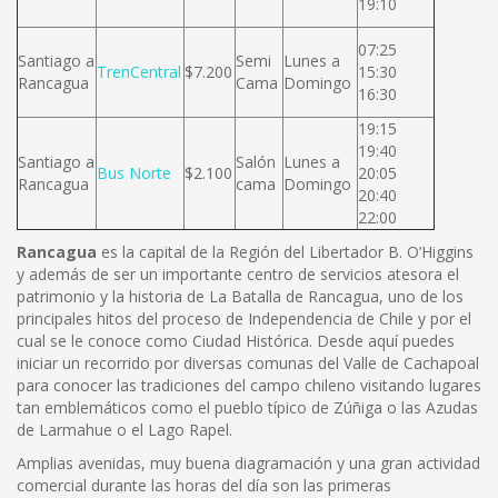
19:10
07:25
Santiago a
Semi
Lunes a
TrenCentral
$7.200
15:30
Rancagua
Cama
Domingo
16:30
19:15
19:40
Santiago a
Salón
Lunes a
Bus Norte
$2.100
20:05
Rancagua
cama
Domingo
20:40
22:00
Rancagua
es la capital de la Región del Libertador B. O’Higgins
y además de ser un importante centro de servicios atesora el
patrimonio y la historia de La Batalla de Rancagua, uno de los
principales hitos del proceso de Independencia de Chile y por el
cual se le conoce como Ciudad Histórica. Desde aquí puedes
iniciar un recorrido por diversas comunas del Valle de Cachapoal
para conocer las tradiciones del campo chileno visitando lugares
tan emblemáticos como el pueblo típico de Zúñiga o las Azudas
de Larmahue o el Lago Rapel.
Amplias avenidas, muy buena diagramación y una gran actividad
comercial durante las horas del día son las primeras