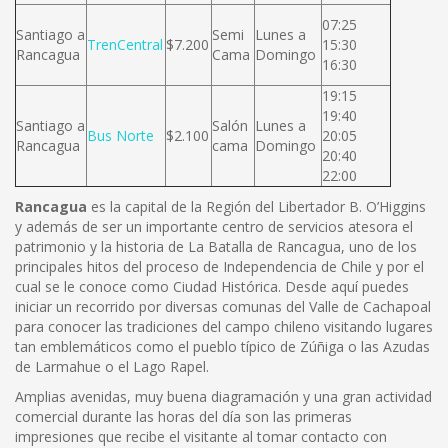
07:25
Santiago a
Semi
Lunes a
TrenCentral
$7.200
15:30
Rancagua
Cama
Domingo
16:30
19:15
19:40
Santiago a
Salón
Lunes a
Bus Norte
$2.100
20:05
Rancagua
cama
Domingo
20:40
22:00
Rancagua
es la capital de la Región del Libertador B. O’Higgins
y además de ser un importante centro de servicios atesora el
patrimonio y la historia de La Batalla de Rancagua, uno de los
principales hitos del proceso de Independencia de Chile y por el
cual se le conoce como Ciudad Histórica. Desde aquí puedes
iniciar un recorrido por diversas comunas del Valle de Cachapoal
para conocer las tradiciones del campo chileno visitando lugares
tan emblemáticos como el pueblo típico de Zúñiga o las Azudas
de Larmahue o el Lago Rapel.
Amplias avenidas, muy buena diagramación y una gran actividad
comercial durante las horas del día son las primeras
impresiones que recibe el visitante al tomar contacto con