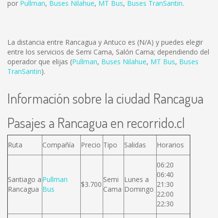
por
Pullman
,
Buses Nilahue
,
MT Bus
,
Buses TranSantin
.
La distancia entre Rancagua y Antuco es
(N/A)
y puedes elegir
entre los servicios de Semi Cama, Salón Cama; dependiendo del
operador que elijas (
Pullman
,
Buses Nilahue
,
MT Bus
,
Buses
TranSantin
).
Información sobre la ciudad Rancagua
Pasajes a Rancagua en recorrido.cl
Ruta
Compañía
Precio
Tipo
Salidas
Horarios
06:20
06:40
Santiago a
Pullman
Semi
Lunes a
$3.700
21:30
Rancagua
Bus
Cama
Domingo
22:00
22:30