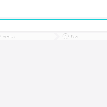
de quieres ir?
Ida
Vuelta
Asientos
Pago
*
Fec
Coelemu
Fecha
de
de
Vuel
Ida