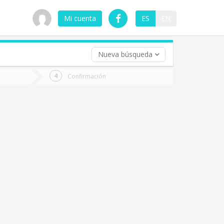
Mi cuenta
ES
EN
Nueva búsqueda
 (opcional)
Confirmación
ha
ta