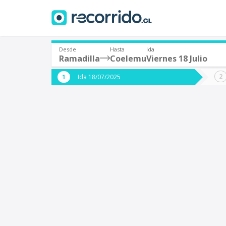
Desde
Hasta
Ida
Ramadilla
Coelemu
Viernes 18 Julio
¿De dónde partes?
¿A dón
Ida 18/07/2025
*
*
Ramadilla
Origen
Destino