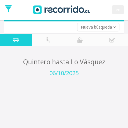
Fecha
de
en
Vuelta (opcional)
Ida
Fecha
de
Nueva búsqueda
Vuelta
Quintero hasta Lo Vásquez
06/10/2025