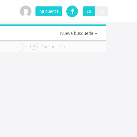
Mi cuenta
ES
EN
Nueva búsqueda
 (opcional)
Confirmación
ha
ta