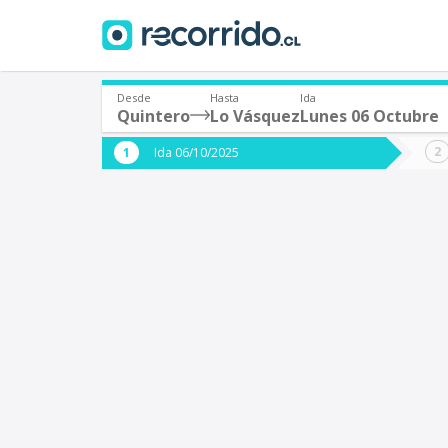
Desde
Hasta
Ida
Quintero
Lo Vásquez
Lunes 06 Octubre
¿De dónde partes?
¿A dón
Ida 06/10/2025
*
*
Quintero
L
Origen
Destino