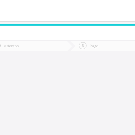
de quieres ir?
Ida
Vuelta
Asientos
Pago
*
Fec
o Vásquez
Fecha
de
de
Vuel
Ida