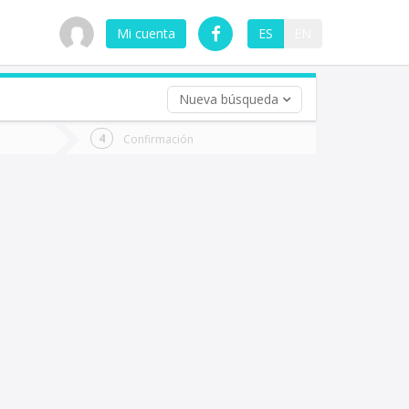
Mi cuenta
ES
EN
Nueva búsqueda
 (opcional)
Confirmación
ha
ta