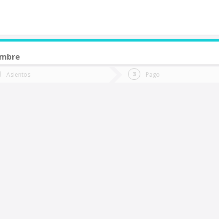
embre
de quieres ir?
Ida
Vuelta
Asientos
Pago
*
Fec
egrete
Fecha
de
de
Vuel
Ida