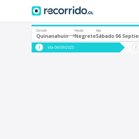
Desde
Hasta
Ida
Quinanahuin
Negrete
Sábado 06 Septi
¿De dónde partes?
¿A dón
Ida 06/09/2025
*
*
Quinanahuin
N
Origen
Destino