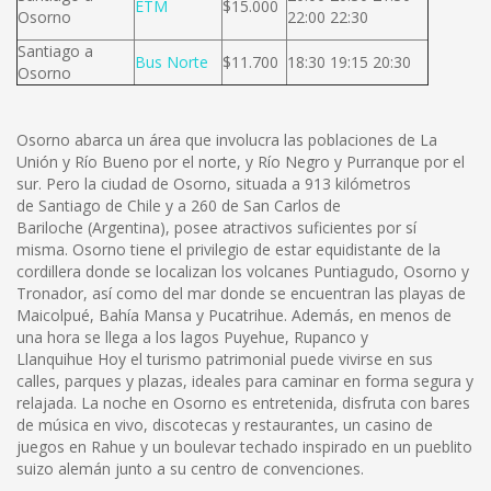
ETM
$15.000
Osorno
22:00 22:30
Santiago a
Bus Norte
$11.700
18:30 19:15 20:30
Osorno
Osorno abarca un área que involucra las poblaciones de La
Unión y Río Bueno por el norte, y Río Negro y Purranque por el
sur. Pero la ciudad de Osorno, situada a 913 kilómetros
de Santiago de Chile y a 260 de San Carlos de
Bariloche (Argentina), posee atractivos suficientes por sí
misma. Osorno tiene el privilegio de estar equidistante de la
cordillera donde se localizan los volcanes Puntiagudo, Osorno y
Tronador, así como del mar donde se encuentran las playas de
Maicolpué, Bahía Mansa y Pucatrihue. Además, en menos de
una hora se llega a los lagos Puyehue, Rupanco y
Llanquihue Hoy el turismo patrimonial puede vivirse en sus
calles, parques y plazas, ideales para caminar en forma segura y
relajada. La noche en Osorno es entretenida, disfruta con bares
de música en vivo, discotecas y restaurantes, un casino de
juegos en Rahue y un boulevar techado inspirado en un pueblito
suizo alemán junto a su centro de convenciones.