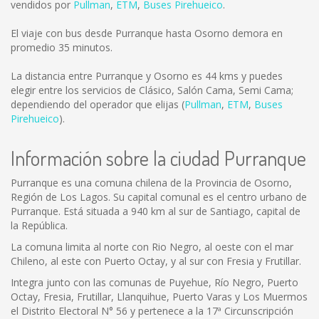
vendidos por
Pullman
,
ETM
,
Buses Pirehueico
.
El viaje con bus desde Purranque hasta Osorno demora en
promedio 35 minutos.
La distancia entre Purranque y Osorno es
44 kms
y puedes
elegir entre los servicios de Clásico, Salón Cama, Semi Cama;
dependiendo del operador que elijas (
Pullman
,
ETM
,
Buses
Pirehueico
).
Información sobre la ciudad Purranque
Purranque es una comuna chilena de la Provincia de Osorno,
Región de Los Lagos. Su capital comunal es el centro urbano de
Purranque. Está situada a 940 km al sur de Santiago, capital de
la República.
La comuna limita al norte con Rio Negro, al oeste con el mar
Chileno, al este con Puerto Octay, y al sur con Fresia y Frutillar.
Integra junto con las comunas de Puyehue, Río Negro, Puerto
Octay, Fresia, Frutillar, Llanquihue, Puerto Varas y Los Muermos
el Distrito Electoral N° 56 y pertenece a la 17ª Circunscripción