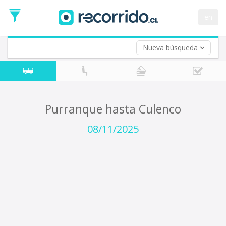
Fecha
de
en
Vuelta (opcional)
Ida
Fecha
de
Nueva búsqueda
Vuelta
Purranque hasta Culenco
08/11/2025