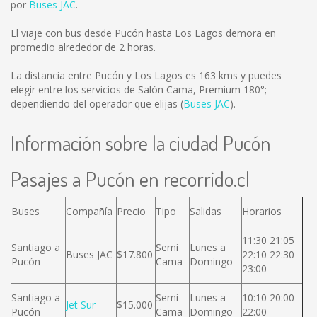
por
Buses JAC
.
El viaje con bus desde Pucón hasta Los Lagos demora en
promedio alrededor de 2 horas.
La distancia entre Pucón y Los Lagos es
163 kms
y puedes
elegir entre los servicios de Salón Cama, Premium 180°;
dependiendo del operador que elijas (
Buses JAC
).
Información sobre la ciudad Pucón
Pasajes a Pucón en recorrido.cl
Buses
Compañía
Precio
Tipo
Salidas
Horarios
11:30 21:05
Santiago a
Semi
Lunes a
Buses JAC
$17.800
22:10 22:30
Pucón
Cama
Domingo
23:00
Santiago a
Semi
Lunes a
10:10 20:00
Jet Sur
$15.000
Pucón
Cama
Domingo
22:00