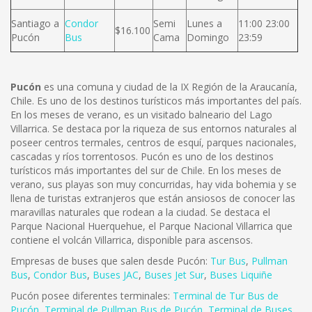
Santiago a
Condor
Semi
Lunes a
11:00 23:00
$16.100
Pucón
Bus
Cama
Domingo
23:59
Pucón
es una comuna y ciudad de la IX Región de la Araucanía,
Chile. Es uno de los destinos turísticos más importantes del país.
En los meses de verano, es un visitado balneario del Lago
Villarrica. Se destaca por la riqueza de sus entornos naturales al
poseer centros termales, centros de esquí, parques nacionales,
cascadas y ríos torrentosos.
Pucón es uno de los destinos
turísticos más importantes del sur de Chile. En los meses de
verano, sus playas son muy concurridas, hay vida bohemia y se
llena de turistas extranjeros que están ansiosos de conocer las
maravillas naturales que rodean a la ciudad. Se destaca el
Parque Nacional Huerquehue, el Parque Nacional Villarrica que
contiene el volcán Villarrica, disponible para ascensos.
Empresas de buses que salen desde Pucón:
Tur Bus
,
Pullman
Bus
,
Condor Bus
,
Buses JAC
,
Buses Jet Sur
,
Buses Liquiñe
Pucón posee diferentes terminales:
Terminal de Tur Bus de
Pucón
,
Terminal de Pullman Bus de Pucón
,
Terminal de Buses