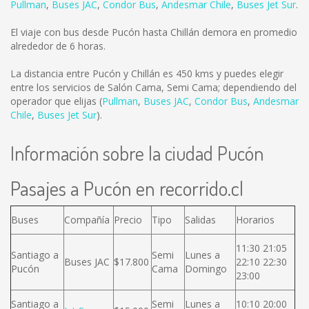
Pullman
,
Buses JAC
,
Condor Bus
,
Andesmar Chile
,
Buses Jet Sur
.
El viaje con bus desde Pucón hasta Chillán demora en promedio
alrededor de 6 horas.
La distancia entre Pucón y Chillán es
450 kms
y puedes elegir
entre los servicios de Salón Cama, Semi Cama; dependiendo del
operador que elijas (
Pullman
,
Buses JAC
,
Condor Bus
,
Andesmar
Chile
,
Buses Jet Sur
).
Información sobre la ciudad Pucón
Pasajes a Pucón en recorrido.cl
Buses
Compañía
Precio
Tipo
Salidas
Horarios
11:30 21:05
Santiago a
Semi
Lunes a
Buses JAC
$17.800
22:10 22:30
Pucón
Cama
Domingo
23:00
Santiago a
Semi
Lunes a
10:10 20:00