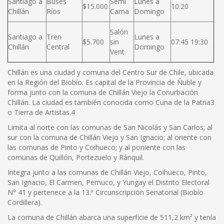
Santiago a
Buses
Semi
Lunes a
$15.000
10:20
Chillán
Ríos
Cama
Domingo
Salón
Santiago a
Tren
Lunes a
$5.700
sin
07:45 19:30
Chillán
Central
Domingo
Vent.
Chillán es una ciudad y comuna del Centro Sur de Chile, ubicada
en la Región del Biobío. Es capital de la Provincia de Ñuble y
forma junto con la comuna de Chillán Viejo la Conurbación
Chillán. La ciudad es también conocida como Cuna de la Patria3
o Tierra de Artistas.4
Limita al norte con las comunas de San Nicolás y San Carlos; al
sur con la comuna de Chillán Viejo y San Ignacio; al oriente con
las comunas de Pinto y Coihueco; y al poniente con las
comunas de Quillón, Portezuelo y Ránquil.
Integra junto a las comunas de Chillán Viejo, Coihueco, Pinto,
San Ignacio, El Carmen, Pemuco, y Yungay el Distrito Electoral
N° 41 y pertenece a la 13.ª Circunscripción Senatorial (Biobío
Cordillera).
La comuna de Chillán abarca una superficie de 511,2 km² y tenía