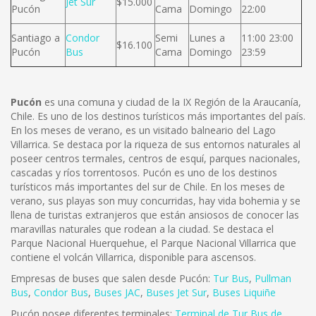
Jet Sur
$15.000
Pucón
Cama
Domingo
22:00
Santiago a
Condor
Semi
Lunes a
11:00 23:00
$16.100
Pucón
Bus
Cama
Domingo
23:59
Pucón
es una comuna y ciudad de la IX Región de la Araucanía,
Chile. Es uno de los destinos turísticos más importantes del país.
En los meses de verano, es un visitado balneario del Lago
Villarrica. Se destaca por la riqueza de sus entornos naturales al
poseer centros termales, centros de esquí, parques nacionales,
cascadas y ríos torrentosos.
Pucón es uno de los destinos
turísticos más importantes del sur de Chile. En los meses de
verano, sus playas son muy concurridas, hay vida bohemia y se
llena de turistas extranjeros que están ansiosos de conocer las
maravillas naturales que rodean a la ciudad. Se destaca el
Parque Nacional Huerquehue, el Parque Nacional Villarrica que
contiene el volcán Villarrica, disponible para ascensos.
Empresas de buses que salen desde Pucón:
Tur Bus
,
Pullman
Bus
,
Condor Bus
,
Buses JAC
,
Buses Jet Sur
,
Buses Liquiñe
Pucón posee diferentes terminales:
Terminal de Tur Bus de