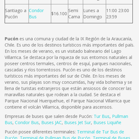
Santiago a
Condor
Semi
Lunes a
11:00 23:00
$16.100
Pucón
Bus
Cama
Domingo
23:59
Pucón
es una comuna y ciudad de la IX Región de la Araucanía,
Chile. Es uno de los destinos turísticos más importantes del país.
En los meses de verano, es un visitado balneario del Lago
Villarrica. Se destaca por la riqueza de sus entornos naturales al
poseer centros termales, centros de esquí, parques nacionales,
cascadas y ríos torrentosos.
Pucón es uno de los destinos
turísticos más importantes del sur de Chile. En los meses de
verano, sus playas son muy concurridas, hay vida bohemia y se
llena de turistas extranjeros que están ansiosos de conocer las
maravillas naturales que rodean a la ciudad. Se destaca el
Parque Nacional Huerquehue, el Parque Nacional Villarrica que
contiene el volcán Villarrica, disponible para ascensos.
Empresas de buses que salen desde Pucón:
Tur Bus
,
Pullman
Bus
,
Condor Bus
,
Buses JAC
,
Buses Jet Sur
,
Buses Liquiñe
Pucón posee diferentes terminales:
Terminal de Tur Bus de
Pucón
,
Terminal de Pullman Bus de Pucón
,
Terminal de Buses