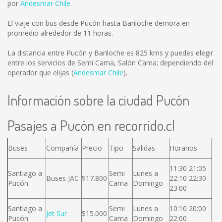
por
Andesmar Chile
.
El viaje con bus desde Pucón hasta Bariloche demora en
promedio alrededor de 11 horas.
La distancia entre Pucón y Bariloche es
825 kms
y puedes elegir
entre los servicios de Semi Cama, Salón Cama; dependiendo del
operador que elijas (
Andesmar Chile
).
Información sobre la ciudad Pucón
Pasajes a Pucón en recorrido.cl
Buses
Compañía
Precio
Tipo
Salidas
Horarios
11:30 21:05
Santiago a
Semi
Lunes a
Buses JAC
$17.800
22:10 22:30
Pucón
Cama
Domingo
23:00
Santiago a
Semi
Lunes a
10:10 20:00
Jet Sur
$15.000
Pucón
Cama
Domingo
22:00