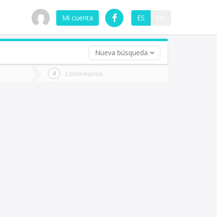
Mi cuenta
ES
EN
Nueva búsqueda
 (opcional)
Confirmación
ha
ta