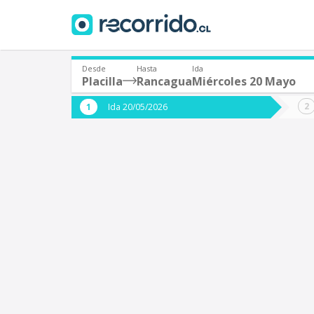
Desde
Hasta
Ida
Placilla
Rancagua
Miércoles 20 Mayo
¿De dónde partes?
¿A dón
Ida 20/05/2026
*
*
Placilla
Origen
Destino