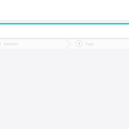
de quieres ir?
Ida
Vuelta
Asientos
Pago
*
Fec
Rancagua
Fecha
de
de
Vuel
Ida