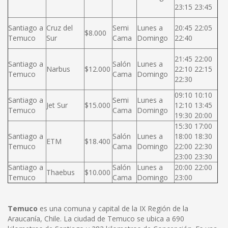
23:15 23:45
Santiago a
Cruz del
Semi
Lunes a
20:45 22:05
$8.000
Temuco
Sur
Cama
Domingo
22:40
21:45 22:00
Santiago a
Salón
Lunes a
Narbus
$12.000
22:10 22:15
Temuco
Cama
Domingo
22:30
09:10 10:10
Santiago a
Semi
Lunes a
Jet Sur
$15.000
12:10 13:45
Temuco
Cama
Domingo
19:30 20:00
15:30 17:00
Santiago a
Salón
Lunes a
18:00 18:30
ETM
$18.400
Temuco
Cama
Domingo
22:00 22:30
23:00 23:30
Santiago a
Salón
Lunes a
20:00 22:00
Thaebus
$10.000
Temuco
Cama
Domingo
23:00
Temuco
es una comuna y capital de la IX Región de la
Araucanía, Chile. La ciudad de Temuco se ubica a 690