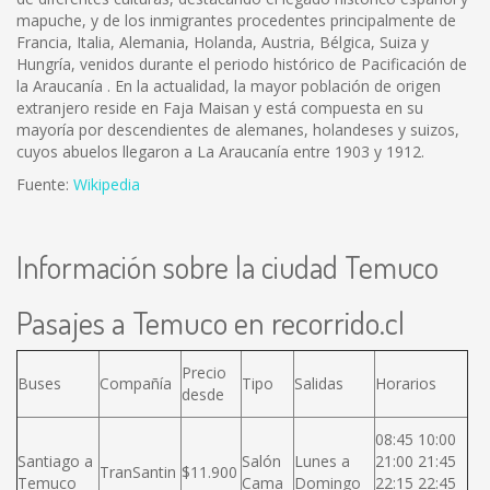
mapuche, y de los inmigrantes procedentes principalmente de
Francia, Italia, Alemania, Holanda, Austria, Bélgica, Suiza y
Hungría, venidos durante el periodo histórico de Pacificación de
la Araucanía . En la actualidad, la mayor población de origen
extranjero reside en Faja Maisan y está compuesta en su
mayoría por descendientes de alemanes, holandeses y suizos,
cuyos abuelos llegaron a La Araucanía entre 1903 y 1912.
Fuente:
Wikipedia
Información sobre la ciudad Temuco
Pasajes a Temuco en recorrido.cl
Precio
Buses
Compañía
Tipo
Salidas
Horarios
desde
08:45 10:00
Santiago a
Salón
Lunes a
21:00 21:45
TranSantin
$11.900
Temuco
Cama
Domingo
22:15 22:45