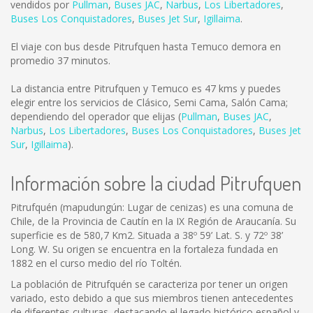
vendidos por
Pullman
,
Buses JAC
,
Narbus
,
Los Libertadores
,
Buses Los Conquistadores
,
Buses Jet Sur
,
Igillaima
.
El viaje con bus desde Pitrufquen hasta Temuco demora en
promedio 37 minutos.
La distancia entre Pitrufquen y Temuco es
47 kms
y puedes
elegir entre los servicios de Clásico, Semi Cama, Salón Cama;
dependiendo del operador que elijas (
Pullman
,
Buses JAC
,
Narbus
,
Los Libertadores
,
Buses Los Conquistadores
,
Buses Jet
Sur
,
Igillaima
).
Información sobre la ciudad Pitrufquen
Pitrufquén (mapudungún: Lugar de cenizas) es una comuna de
Chile, de la Provincia de Cautín en la IX Región de Araucanía. Su
superficie es de 580,7 Km2. Situada a 38º 59’ Lat. S. y 72º 38’
Long. W. Su origen se encuentra en la fortaleza fundada en
1882 en el curso medio del río Toltén.
La población de Pitrufquén se caracteriza por tener un origen
variado, esto debido a que sus miembros tienen antecedentes
de diferentes culturas, destacando el legado histórico español y