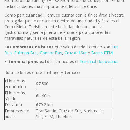
kilometros de Santiago y 282 kilometros de Concepción. Es una
de las ciudades más importantes del sur de Chile.
Como particularidad, Temuco cuenta con la única área silvestre
protegida que se encuentra dentro de una ciudad y ésta es el
Cerro Ñielol. Turísticamente la ciudad destaca por su
gastronomía y ser la puerta de entrada para conocer las
maravillas naturales de esta bella región.
Las empresas de buses
que salen desde Temuco son
Tur
Bus
,
Pullman Bus
,
Condor Bus
,
Cruz del Sur
y
Buses ETM
.
El
terminal principal
de Temuco es el
Terminal Rodoviario
.
Ruta de buses entre Santiago y Temuco
El bus más
$7.500
económico
El bus más
6h 40m
rápido
Distancia
679.2 km
Empresas de
TranSantin, Cruz del Sur, Narbus, Jet
buses
Sur, ETM, Thaebus