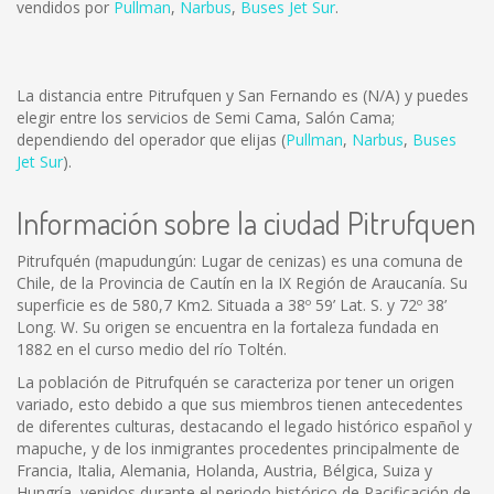
vendidos por
Pullman
,
Narbus
,
Buses Jet Sur
.
La distancia entre Pitrufquen y San Fernando es
(N/A)
y puedes
elegir entre los servicios de Semi Cama, Salón Cama;
dependiendo del operador que elijas (
Pullman
,
Narbus
,
Buses
Jet Sur
).
Información sobre la ciudad Pitrufquen
Pitrufquén (mapudungún: Lugar de cenizas) es una comuna de
Chile, de la Provincia de Cautín en la IX Región de Araucanía. Su
superficie es de 580,7 Km2. Situada a 38º 59’ Lat. S. y 72º 38’
Long. W. Su origen se encuentra en la fortaleza fundada en
1882 en el curso medio del río Toltén.
La población de Pitrufquén se caracteriza por tener un origen
variado, esto debido a que sus miembros tienen antecedentes
de diferentes culturas, destacando el legado histórico español y
mapuche, y de los inmigrantes procedentes principalmente de
Francia, Italia, Alemania, Holanda, Austria, Bélgica, Suiza y
Hungría, venidos durante el periodo histórico de Pacificación de