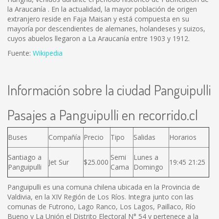
la Araucanía . En la actualidad, la mayor población de origen
extranjero reside en Faja Maisan y está compuesta en su
mayoría por descendientes de alemanes, holandeses y suizos,
cuyos abuelos llegaron a La Araucanía entre 1903 y 1912.
Fuente:
Wikipedia
Información sobre la ciudad Panguipulli
Pasajes a Panguipulli en recorrido.cl
Buses
Compañía
Precio
Tipo
Salidas
Horarios
Santiago a
Semi
Lunes a
Jet Sur
$25.000
19:45 21:25
Panguipulli
Cama
Domingo
Panguipulli es una comuna chilena ubicada en la Provincia de
Valdivia, en la XIV Región de Los Ríos. Integra junto con las
comunas de Futrono, Lago Ranco, Los Lagos, Paillaco, Río
Bueno y La Unión el Distrito Electoral N° 54 y pertenece a la