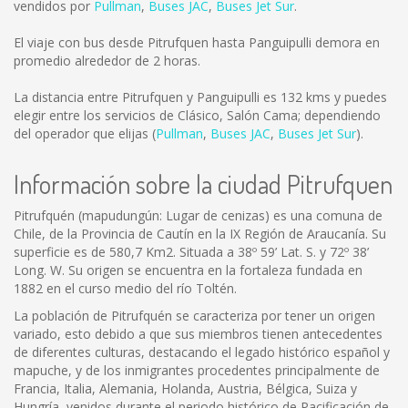
vendidos por
Pullman
,
Buses JAC
,
Buses Jet Sur
.
El viaje con bus desde Pitrufquen hasta Panguipulli demora en
promedio alrededor de 2 horas.
La distancia entre Pitrufquen y Panguipulli es
132 kms
y puedes
elegir entre los servicios de Clásico, Salón Cama; dependiendo
del operador que elijas (
Pullman
,
Buses JAC
,
Buses Jet Sur
).
Información sobre la ciudad Pitrufquen
Pitrufquén (mapudungún: Lugar de cenizas) es una comuna de
Chile, de la Provincia de Cautín en la IX Región de Araucanía. Su
superficie es de 580,7 Km2. Situada a 38º 59’ Lat. S. y 72º 38’
Long. W. Su origen se encuentra en la fortaleza fundada en
1882 en el curso medio del río Toltén.
La población de Pitrufquén se caracteriza por tener un origen
variado, esto debido a que sus miembros tienen antecedentes
de diferentes culturas, destacando el legado histórico español y
mapuche, y de los inmigrantes procedentes principalmente de
Francia, Italia, Alemania, Holanda, Austria, Bélgica, Suiza y
Hungría, venidos durante el periodo histórico de Pacificación de